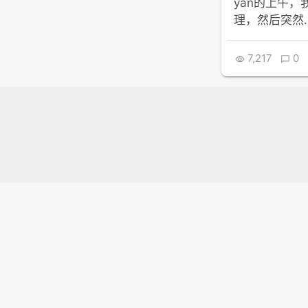
yan的上午
理，然后突然
7,217
0

