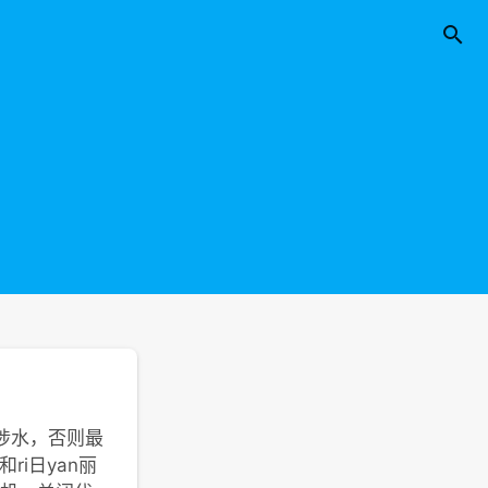

涉水，否则最
ri日yan丽