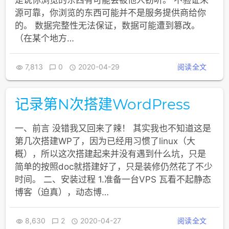
是说你浏览的东西有可能会被他人窃听。 不验证来
源可靠，你浏览的东西可能并不是服务提供商给你
的。 数据完整性无法保证，数据可能遭到篡改。
（在某个地方…
7,813
0
2020-04-29
阅读全文



记录第N次搭建WordPress
一、前言 没错我又回来了辣！ 其实我也不知道这是
第几次搭建WP了，因为已经用习惯了linux（大
概），所以这次搭建起来并没有遇到什么坑，只是
简单的按照doc就搭建好了，只是装修仍然花了不少
时间。 二、安装过程 1.准备一台VPS 瓦看不起静态
博客（迫真），动态博…
8,630
2
2020-04-27
阅读全文


