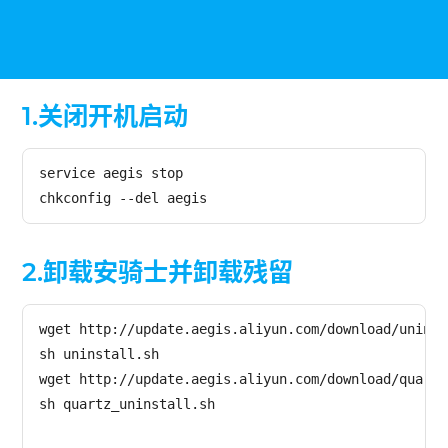
1.关闭开机启动
service aegis stop

chkconfig --del aegis
2.卸载安骑士并卸载残留
wget http://update.aegis.aliyun.com/download/uninst
sh uninstall.sh

wget http://update.aegis.aliyun.com/download/quartz
sh quartz_uninstall.sh
