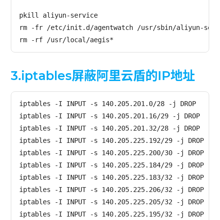
pkill aliyun-service

rm -fr /etc/init.d/agentwatch /usr/sbin/aliyun-servi
rm -rf /usr/local/aegis*
3.iptables
屏蔽阿里云盾的IP地址
iptables -I INPUT -s 140.205.201.0/28 -j DROP

iptables -I INPUT -s 140.205.201.16/29 -j DROP

iptables -I INPUT -s 140.205.201.32/28 -j DROP

iptables -I INPUT -s 140.205.225.192/29 -j DROP

iptables -I INPUT -s 140.205.225.200/30 -j DROP

iptables -I INPUT -s 140.205.225.184/29 -j DROP

iptables -I INPUT -s 140.205.225.183/32 -j DROP

iptables -I INPUT -s 140.205.225.206/32 -j DROP

iptables -I INPUT -s 140.205.225.205/32 -j DROP

iptables -I INPUT -s 140.205.225.195/32 -j DROP
