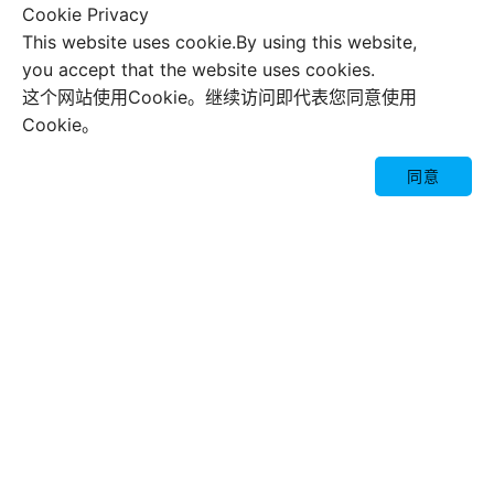
Cookie Privacy
This website uses cookie.By using this website,

you accept that the website uses cookies.
没有标签

这个网站使用Cookie。继续访问即代表您同意使用
首页
•
编程
•
linux
•
卸载阿里云云盾
Cookie。

MinaMiGo
同意
文章作者
发表回复
textsms
说点什么...

在此浏览器中保存我的显示名称、邮箱地址和网站