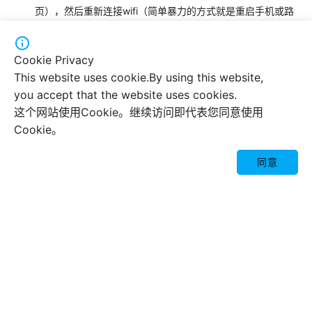
页），然后重新连接wifi（简单暴力的方式就是重启手机或路
由）。

3)iOS端小火箭
Cookie Privacy
This website uses cookie.By using this website,
打开小火箭-设置-代理-代理共享，打开启用共享。并记下IP
you accept that the website uses cookies.
和端口。
这个网站使用Cookie。继续访问即代表您同意使用
设置手机的wifi，将代理更改为手动，在服务器一栏填写刚刚
Cookie。
记下的IP，端口一栏填入刚刚记下的端口。

此时应该可以正常访问谷歌，如果仍然无法访问，请检查提
同意
供局域网设备的代理是否正常工作（即访问谷歌搜索网
页），然后重新连接wifi（简单暴力的方式就是重启手机或路
由）。
(3)思路三
使用非“及其它地区”的手机卡，使用数据流量进行激活。
本篇文章链接：
https://blog.minamigo.moe/archives/287