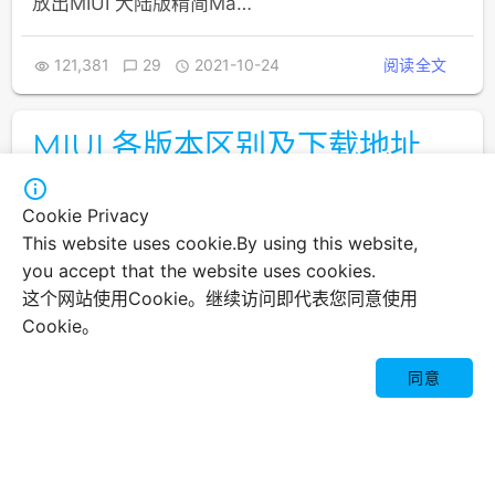
放出MIUI 大陆版精简Ma…
121,381
29
2021-10-24
阅读全文



MIUI 各版本区别及下载地址

一、前言 此处仅介绍最常见的三个MIUI版本，其它
Cookie Privacy
由个人修改编译发布的MIUI将不在此篇文章中介
This website uses cookie.By using this website,
绍。 二、正文 1.MIUI CN大陆版： 简介：小米官方
you accept that the website uses cookies.
发布。发布在中国大陆且面向中国大陆用户，国行
这个网站使用Cookie。继续访问即代表您同意使用
机器预装的系统。部分机型无谷歌核心套件。有小
Cookie。
米全家桶。有广告。 官…

同意
187,729
28
2021-09-23
阅读全文



MIUI CN 大陆版 FCM 修复