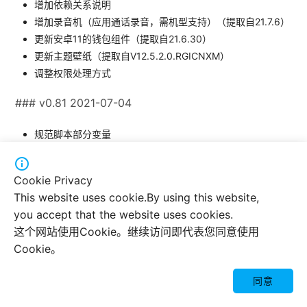
增加依赖关系说明
增加录音机（应用通话录音，需机型支持）（提取自21.7.6）
更新安卓11的钱包组件（提取自21.6.30）
更新主题壁纸（提取自V12.5.2.0.RGICNXM）
调整权限处理方式
### v0.81 2021-07-04
规范脚本部分变量
修正部分文件名

优化权限修复，大幅度提升执行速度（需要最新工具箱版
Cookie Privacy
本）
This website uses cookie.By using this website,
删除部分直接安装就能使用的系统组件
you accept that the website uses cookies.
这个网站使用Cookie。继续访问即代表您同意使用
### v0.80 2021-06-27
Cookie。
修正通知管理（通知过滤/通知聚合）的提示文本。

修复选择否也会恢复音乐
同意
修复小爱同学闪退